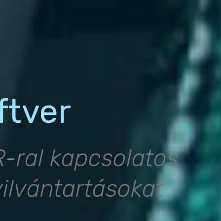
ftver
R-ral kapcsolatos
ilvántartásokat