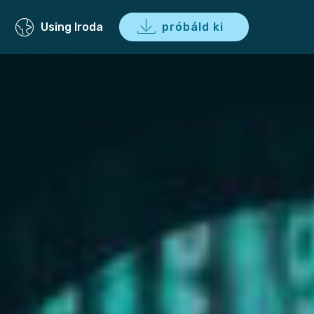
t
Using Iroda
próbáld ki