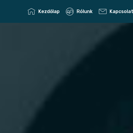
Kezdőlap
Rólunk
Kapcsola