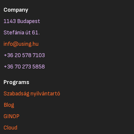
Company
1143 Budapest
Stefánia út 61.
info@using.hu
+36 20 578 7103
+36 70 273 5858
Programs
Szabadság nyilvántartó
Blog
GINOP
Cloud