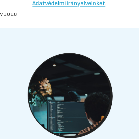
Adatvédelmi irányelveinket
.
V 1.0.1.0