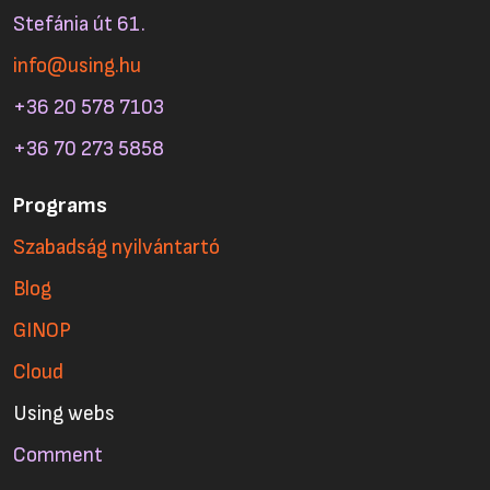
Stefánia út 61.
info@using.hu
+36 20 578 7103
+36 70 273 5858
Programs
Szabadság nyilvántartó
Blog
GINOP
Cloud
Using webs
Comment